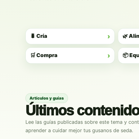
›
🐛 Cría
🌿 Al
›
🛒 Compra
📦 Eq
Artículos y guías
Últimos contenid
Lee las guías publicadas sobre este tema y con
aprender a cuidar mejor tus gusanos de seda.