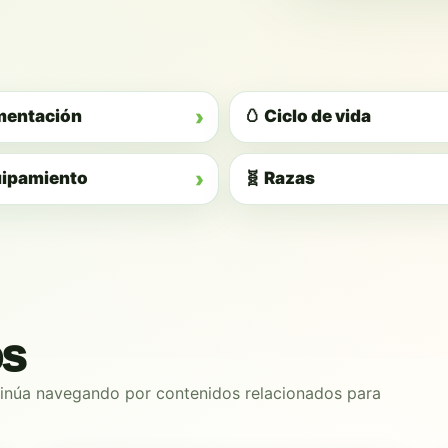
›
imentación
🥚 Ciclo de vida
›
uipamiento
🧬 Razas
os
tinúa navegando por contenidos relacionados para