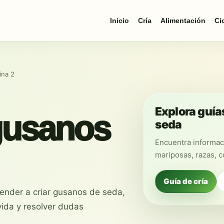
Inicio
Cría
Alimentación
Ci
ina 2
Explora guía
gusanos
seda
Encuentra informaci
mariposas, razas, c
Guía de cría
render a criar gusanos de seda,
vida y resolver dudas