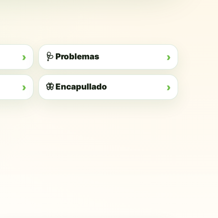
›
›
🩺 Problemas
›
›
🦋 Encapullado