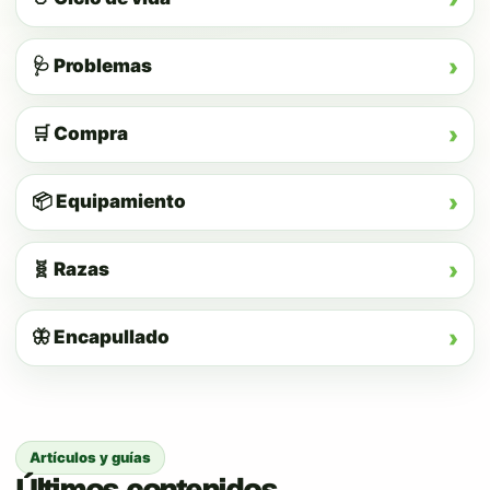
›
🩺 Problemas
›
🛒 Compra
›
📦 Equipamiento
›
🧬 Razas
›
🦋 Encapullado
Artículos y guías