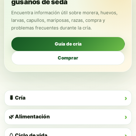
gusanos de seda
Encuentra información útil sobre morera, huevos,
larvas, capullos, mariposas, razas, compra y
problemas frecuentes durante la cría.
Guía de cría
Comprar
›
🐛 Cría
›
🌿 Alimentación
›
🥚 Ciclo de vida